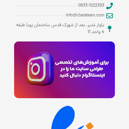
0933-1222393
info@clarateam.com
بلوار غدیر، بعد از شهرک قدس ساختمان پویا طبقه
4 واحد 11