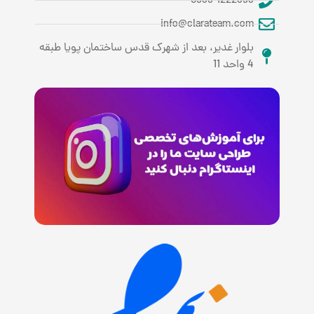
0933-1222393
info@clarateam.com
بلوار غدیر، بعد از شهرک قدس ساختمان پویا طبقه
4 واحد 11