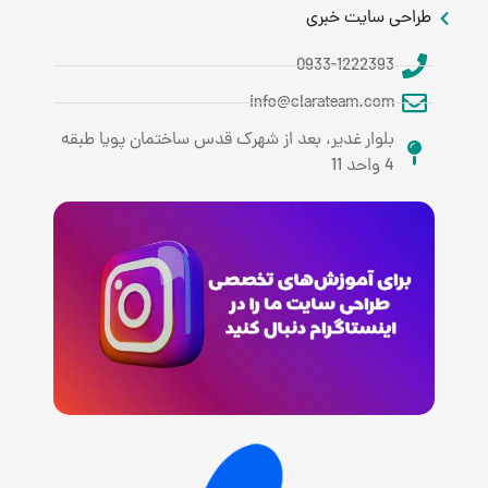
طراحی سایت خبری
0933-1222393
info@clarateam.com
بلوار غدیر، بعد از شهرک قدس ساختمان پویا طبقه
4 واحد 11