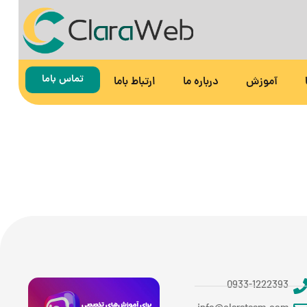
تماس باما
آموزش
درباره ما
ارتباط باما
0933-1222393