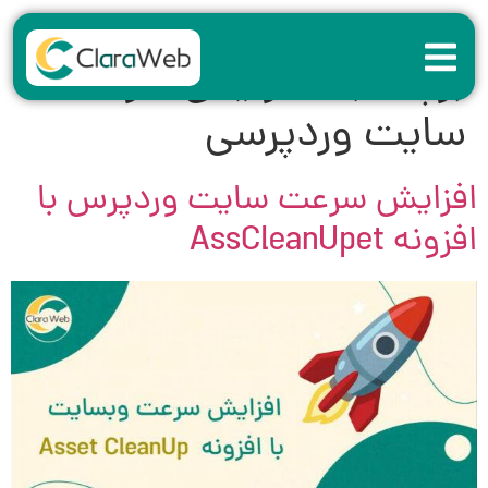
برچسب:
افزایش سرعت
سایت وردپرسی
افزایش سرعت سایت وردپرس با
افزونه AssCleanUpet